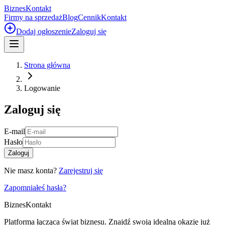
Biznes
Kontakt
Firmy na sprzedaż
Blog
Cennik
Kontakt
Dodaj ogłoszenie
Zaloguj się
Strona główna
Logowanie
Zaloguj się
E-mail
Hasło
Zaloguj
Nie masz konta?
Zarejestruj się
Zapomniałeś hasła?
Biznes
Kontakt
Platforma łącząca świat biznesu. Znajdź swoją idealną okazję już