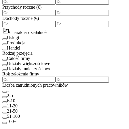
Przychody roczne
(
€
)
Dochody roczne
(
€
)
Charakter działalności
Usługi
Produkcja
Handel
Rodzaj przejęcia
Całość firmy
Udziały większościowe
Udziały mniejszościowe
Rok założenia firmy
Liczba zatrudnionych pracowników
1
2-5
6-10
11-20
21-50
51-100
100+