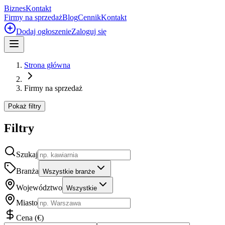
Biznes
Kontakt
Firmy na sprzedaż
Blog
Cennik
Kontakt
Dodaj ogłoszenie
Zaloguj się
Strona główna
Firmy na sprzedaż
Pokaż filtry
Filtry
Szukaj
Branża
Wszystkie branże
Województwo
Wszystkie
Miasto
Cena
(
€
)