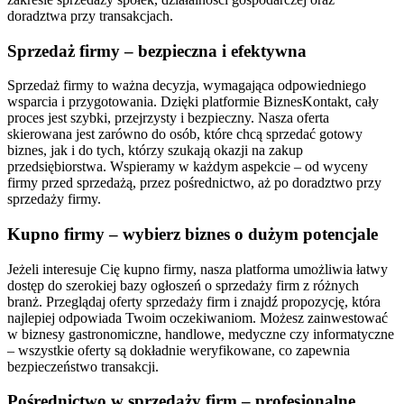
doradztwa przy transakcjach.
Sprzedaż firmy – bezpieczna i efektywna
Sprzedaż firmy to ważna decyzja, wymagająca odpowiedniego
wsparcia i przygotowania. Dzięki platformie BiznesKontakt, cały
proces jest szybki, przejrzysty i bezpieczny. Nasza oferta
skierowana jest zarówno do osób, które chcą sprzedać gotowy
biznes, jak i do tych, którzy szukają okazji na zakup
przedsiębiorstwa. Wspieramy w każdym aspekcie – od wyceny
firmy przed sprzedażą, przez pośrednictwo, aż po doradztwo przy
sprzedaży firmy.
Kupno firmy – wybierz biznes o dużym potencjale
Jeżeli interesuje Cię kupno firmy, nasza platforma umożliwia łatwy
dostęp do szerokiej bazy ogłoszeń o sprzedaży firm z różnych
branż. Przeglądaj oferty sprzedaży firm i znajdź propozycję, która
najlepiej odpowiada Twoim oczekiwaniom. Możesz zainwestować
w biznesy gastronomiczne, handlowe, medyczne czy informatyczne
– wszystkie oferty są dokładnie weryfikowane, co zapewnia
bezpieczeństwo transakcji.
Pośrednictwo w sprzedaży firm – profesjonalne