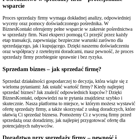
wsparcie
Proces sprzedaży firmy wymaga dokładnej analizy, odpowiedniej
wyceny oraz pomocy doświadczonego pośrednika. W
BiznesKontakt oferujemy pełne wsparcie w zakresie pośrednictwa
w sprzedaży firm. Nasi eksperci pomogą Ci przejść przez każdy
etap transakcji, zapewniając bezpieczne warunki zarówno dla
sprzedającego, jak i kupującego. Dzięki naszemu doświadczeniu
oraz współpracy z rzetelnymi doradcami, masz pewność, że proces
sprzedaży firmy przebiegnie sprawnie i bez ryzyka.
Sprzedam biznes – jak sprzedać firmę?
Sprzedaż działalności gospodarczej to decyzja, która wiąże się z
wieloma pytaniami: Jak ustalić wartość firmy? Kiedy najlepiej
sprzedać biznes? Jak znaleźć odpowiednich kupców? Dzięki
BiznesKontakt, odpowiedzi na te pytania znajdziesz szybko i
skutecznie. Nasza platforma to miejsce, w którym możesz wystawić
ofertę sprzedaży firmy, a także skorzystać z usług doradczych, które
ułatwią Ci sprzedaż biznesu. Pomożemy Ci z wyceną firmy przed
sprzedażą oraz doradzimy, jak najlepiej przygotować ofertę dla
potencjalnych nabywców.
Doradztwo przy sprzedaży firmy – pewność i