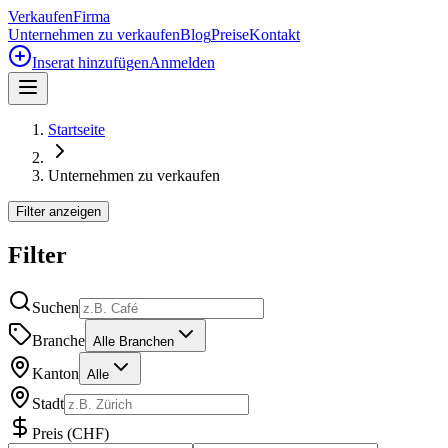
Verkaufen
Firma
Unternehmen zu verkaufen
Blog
Preise
Kontakt
Inserat hinzufügen
Anmelden
Startseite
Unternehmen zu verkaufen
Filter anzeigen
Filter
Suchen
Branche
Alle Branchen
Kanton
Alle
Stadt
Preis
(
CHF
)