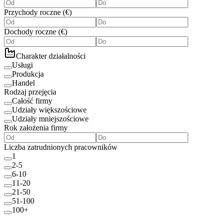
Przychody roczne
(
€
)
Dochody roczne
(
€
)
Charakter działalności
Usługi
Produkcja
Handel
Rodzaj przejęcia
Całość firmy
Udziały większościowe
Udziały mniejszościowe
Rok założenia firmy
Liczba zatrudnionych pracowników
1
2-5
6-10
11-20
21-50
51-100
100+