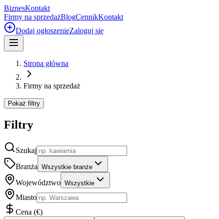
Biznes
Kontakt
Firmy na sprzedaż
Blog
Cennik
Kontakt
Dodaj ogłoszenie
Zaloguj się
Strona główna
Firmy na sprzedaż
Pokaż filtry
Filtry
Szukaj
Branża
Wszystkie branże
Województwo
Wszystkie
Miasto
Cena
(
€
)