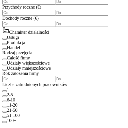
Przychody roczne
(
€
)
Dochody roczne
(
€
)
Charakter działalności
Usługi
Produkcja
Handel
Rodzaj przejęcia
Całość firmy
Udziały większościowe
Udziały mniejszościowe
Rok założenia firmy
Liczba zatrudnionych pracowników
1
2-5
6-10
11-20
21-50
51-100
100+