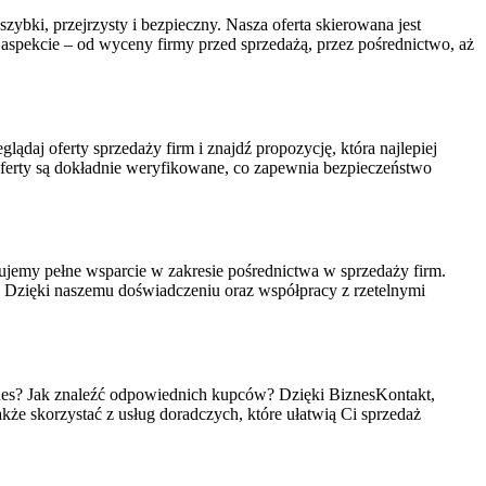
ybki, przejrzysty i bezpieczny. Nasza oferta skierowana jest
 aspekcie – od wyceny firmy przed sprzedażą, przez pośrednictwo, aż
lądaj oferty sprzedaży firm i znajdź propozycję, która najlepiej
erty są dokładnie weryfikowane, co zapewnia bezpieczeństwo
jemy pełne wsparcie w zakresie pośrednictwa w sprzedaży firm.
o. Dzięki naszemu doświadczeniu oraz współpracy z rzetelnymi
biznes? Jak znaleźć odpowiednich kupców? Dzięki BiznesKontakt,
akże skorzystać z usług doradczych, które ułatwią Ci sprzedaż