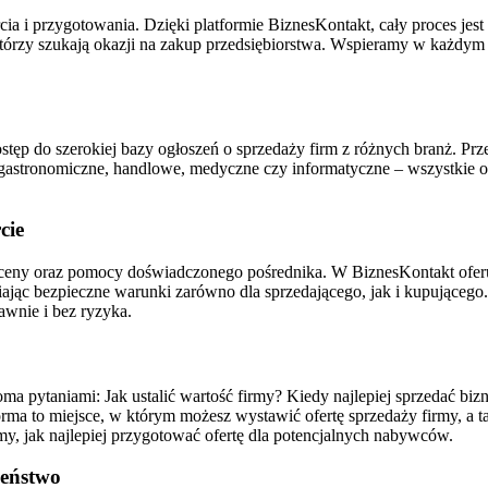
i przygotowania. Dzięki platformie BiznesKontakt, cały proces jest sz
 którzy szukają okazji na zakup przedsiębiorstwa. Wspieramy w każdym
stęp do szerokiej bazy ogłoszeń o sprzedaży firm z różnych branż. Przeg
tronomiczne, handlowe, medyczne czy informatyczne – wszystkie of
cie
ceny oraz pomocy doświadczonego pośrednika. W BiznesKontakt oferu
niając bezpieczne warunki zarówno dla sprzedającego, jak i kupująceg
awnie i bez ryzyka.
eloma pytaniami: Jak ustalić wartość firmy? Kiedy najlepiej sprzedać 
orma to miejsce, w którym możesz wystawić ofertę sprzedaży firmy, a t
y, jak najlepiej przygotować ofertę dla potencjalnych nabywców.
zeństwo