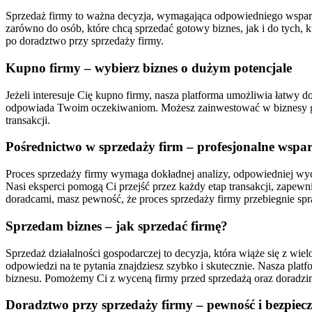
Sprzedaż firmy to ważna decyzja, wymagająca odpowiedniego wsparcia 
zarówno do osób, które chcą sprzedać gotowy biznes, jak i do tych,
po doradztwo przy sprzedaży firmy.
Kupno firmy – wybierz biznes o dużym potencjale
Jeżeli interesuje Cię kupno firmy, nasza platforma umożliwia łatwy do
odpowiada Twoim oczekiwaniom. Możesz zainwestować w biznesy gas
transakcji.
Pośrednictwo w sprzedaży firm – profesjonalne wspar
Proces sprzedaży firmy wymaga dokładnej analizy, odpowiedniej wy
Nasi eksperci pomogą Ci przejść przez każdy etap transakcji, zapew
doradcami, masz pewność, że proces sprzedaży firmy przebiegnie spr
Sprzedam biznes – jak sprzedać firmę?
Sprzedaż działalności gospodarczej to decyzja, która wiąże się z wi
odpowiedzi na te pytania znajdziesz szybko i skutecznie. Nasza platf
biznesu. Pomożemy Ci z wyceną firmy przed sprzedażą oraz doradzim
Doradztwo przy sprzedaży firmy – pewność i bezpiec