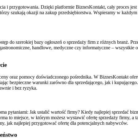
i przygotowania. Dzięki platformie BiznesKontakt, cały proces jest sz
 którzy szukają okazji na zakup przedsiębiorstwa. Wspieramy w każdym
stęp do szerokiej bazy ogłoszeń o sprzedaży firm z różnych branż. Przeg
tronomiczne, handlowe, medyczne czy informatyczne – wszystkie of
cie
ceny oraz pomocy doświadczonego pośrednika. W BiznesKontakt oferu
niając bezpieczne warunki zarówno dla sprzedającego, jak i kupująceg
awnie i bez ryzyka.
eloma pytaniami: Jak ustalić wartość firmy? Kiedy najlepiej sprzedać 
orma to miejsce, w którym możesz wystawić ofertę sprzedaży firmy, a t
y, jak najlepiej przygotować ofertę dla potencjalnych nabywców.
zeństwo