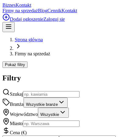
Biznes
Kontakt
Firmy na sprzedaż
Blog
Cennik
Kontakt
Dodaj ogłoszenie
Zaloguj się
Strona główna
Firmy na sprzedaż
Pokaż filtry
Filtry
Szukaj
Branża
Wszystkie branże
Województwo
Wszystkie
Miasto
Cena
(
€
)