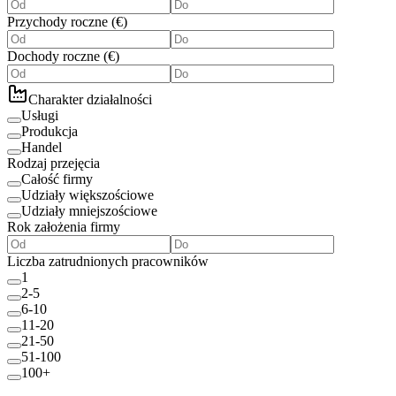
Przychody roczne
(
€
)
Dochody roczne
(
€
)
Charakter działalności
Usługi
Produkcja
Handel
Rodzaj przejęcia
Całość firmy
Udziały większościowe
Udziały mniejszościowe
Rok założenia firmy
Liczba zatrudnionych pracowników
1
2-5
6-10
11-20
21-50
51-100
100+