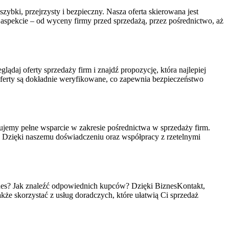
ybki, przejrzysty i bezpieczny. Nasza oferta skierowana jest
 aspekcie – od wyceny firmy przed sprzedażą, przez pośrednictwo, aż
lądaj oferty sprzedaży firm i znajdź propozycję, która najlepiej
erty są dokładnie weryfikowane, co zapewnia bezpieczeństwo
jemy pełne wsparcie w zakresie pośrednictwa w sprzedaży firm.
o. Dzięki naszemu doświadczeniu oraz współpracy z rzetelnymi
biznes? Jak znaleźć odpowiednich kupców? Dzięki BiznesKontakt,
akże skorzystać z usług doradczych, które ułatwią Ci sprzedaż