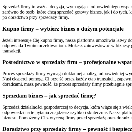
Sprzedaż firmy to ważna decyzja, wymagająca odpowiedniego wsparcia 
zarówno do osób, które chcą sprzedać gotowy biznes, jak i do tych,
po doradztwo przy sprzedaży firmy.
Kupno firmy – wybierz biznes o dużym potencjale
Jeżeli interesuje Cię kupno firmy, nasza platforma umożliwia łatwy do
odpowiada Twoim oczekiwaniom. Możesz zainwestować w biznesy gas
transakcji.
Pośrednictwo w sprzedaży firm – profesjonalne wspar
Proces sprzedaży firmy wymaga dokładnej analizy, odpowiedniej wy
Nasi eksperci pomogą Ci przejść przez każdy etap transakcji, zapew
doradcami, masz pewność, że proces sprzedaży firmy przebiegnie spr
Sprzedam biznes – jak sprzedać firmę?
Sprzedaż działalności gospodarczej to decyzja, która wiąże się z wi
odpowiedzi na te pytania znajdziesz szybko i skutecznie. Nasza platf
biznesu. Pomożemy Ci z wyceną firmy przed sprzedażą oraz doradzim
Doradztwo przy sprzedaży firmy – pewność i bezpiec