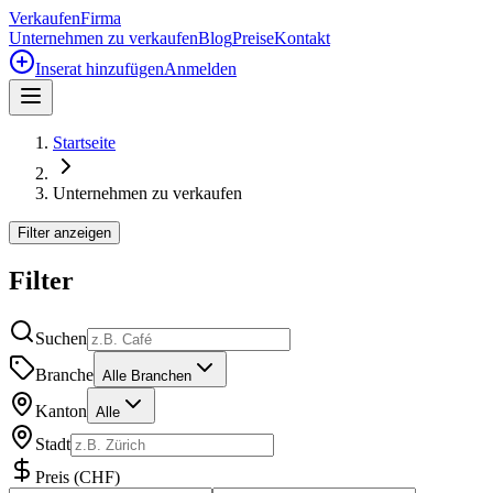
Verkaufen
Firma
Unternehmen zu verkaufen
Blog
Preise
Kontakt
Inserat hinzufügen
Anmelden
Startseite
Unternehmen zu verkaufen
Filter anzeigen
Filter
Suchen
Branche
Alle Branchen
Kanton
Alle
Stadt
Preis
(
CHF
)