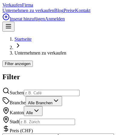
Verkaufen
Firma
Unternehmen zu verkaufen
Blog
Preise
Kontakt
Inserat hinzufügen
Anmelden
Startseite
Unternehmen zu verkaufen
Filter anzeigen
Filter
Suchen
Branche
Alle Branchen
Kanton
Alle
Stadt
Preis
(
CHF
)