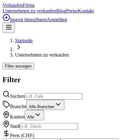
Verkaufen
Firma
Unternehmen zu verkaufen
Blog
Preise
Kontakt
Inserat hinzufügen
Anmelden
Startseite
Unternehmen zu verkaufen
Filter anzeigen
Filter
Suchen
Branche
Alle Branchen
Kanton
Alle
Stadt
Preis
(
CHF
)