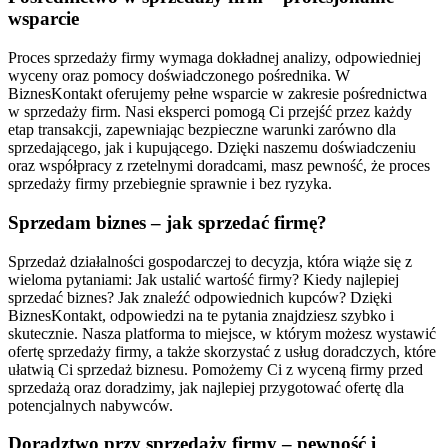
wsparcie
Proces sprzedaży firmy wymaga dokładnej analizy, odpowiedniej
wyceny oraz pomocy doświadczonego pośrednika. W
BiznesKontakt oferujemy pełne wsparcie w zakresie pośrednictwa
w sprzedaży firm. Nasi eksperci pomogą Ci przejść przez każdy
etap transakcji, zapewniając bezpieczne warunki zarówno dla
sprzedającego, jak i kupującego. Dzięki naszemu doświadczeniu
oraz współpracy z rzetelnymi doradcami, masz pewność, że proces
sprzedaży firmy przebiegnie sprawnie i bez ryzyka.
Sprzedam biznes – jak sprzedać firmę?
Sprzedaż działalności gospodarczej to decyzja, która wiąże się z
wieloma pytaniami: Jak ustalić wartość firmy? Kiedy najlepiej
sprzedać biznes? Jak znaleźć odpowiednich kupców? Dzięki
BiznesKontakt, odpowiedzi na te pytania znajdziesz szybko i
skutecznie. Nasza platforma to miejsce, w którym możesz wystawić
ofertę sprzedaży firmy, a także skorzystać z usług doradczych, które
ułatwią Ci sprzedaż biznesu. Pomożemy Ci z wyceną firmy przed
sprzedażą oraz doradzimy, jak najlepiej przygotować ofertę dla
potencjalnych nabywców.
Doradztwo przy sprzedaży firmy – pewność i