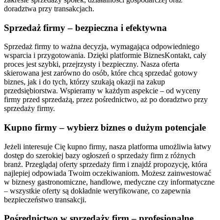
doradztwa przy transakcjach.
Sprzedaż firmy – bezpieczna i efektywna
Sprzedaż firmy to ważna decyzja, wymagająca odpowiedniego
wsparcia i przygotowania. Dzięki platformie BiznesKontakt, cały
proces jest szybki, przejrzysty i bezpieczny. Nasza oferta
skierowana jest zarówno do osób, które chcą sprzedać gotowy
biznes, jak i do tych, którzy szukają okazji na zakup
przedsiębiorstwa. Wspieramy w każdym aspekcie – od wyceny
firmy przed sprzedażą, przez pośrednictwo, aż po doradztwo przy
sprzedaży firmy.
Kupno firmy – wybierz biznes o dużym potencjale
Jeżeli interesuje Cię kupno firmy, nasza platforma umożliwia łatwy
dostęp do szerokiej bazy ogłoszeń o sprzedaży firm z różnych
branż. Przeglądaj oferty sprzedaży firm i znajdź propozycję, która
najlepiej odpowiada Twoim oczekiwaniom. Możesz zainwestować
w biznesy gastronomiczne, handlowe, medyczne czy informatyczne
– wszystkie oferty są dokładnie weryfikowane, co zapewnia
bezpieczeństwo transakcji.
Pośrednictwo w sprzedaży firm – profesjonalne