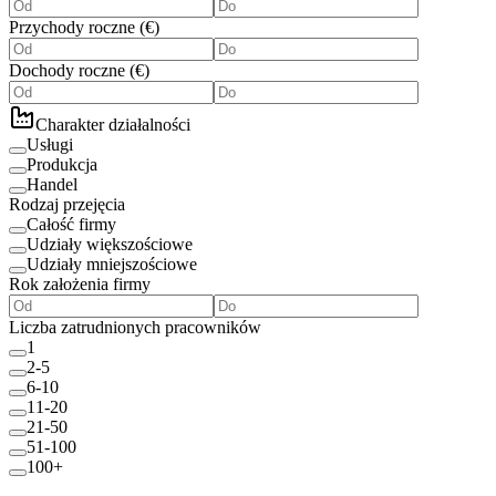
Przychody roczne
(
€
)
Dochody roczne
(
€
)
Charakter działalności
Usługi
Produkcja
Handel
Rodzaj przejęcia
Całość firmy
Udziały większościowe
Udziały mniejszościowe
Rok założenia firmy
Liczba zatrudnionych pracowników
1
2-5
6-10
11-20
21-50
51-100
100+