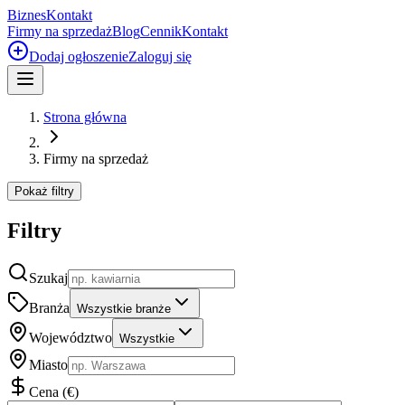
Biznes
Kontakt
Firmy na sprzedaż
Blog
Cennik
Kontakt
Dodaj ogłoszenie
Zaloguj się
Strona główna
Firmy na sprzedaż
Pokaż filtry
Filtry
Szukaj
Branża
Wszystkie branże
Województwo
Wszystkie
Miasto
Cena
(
€
)