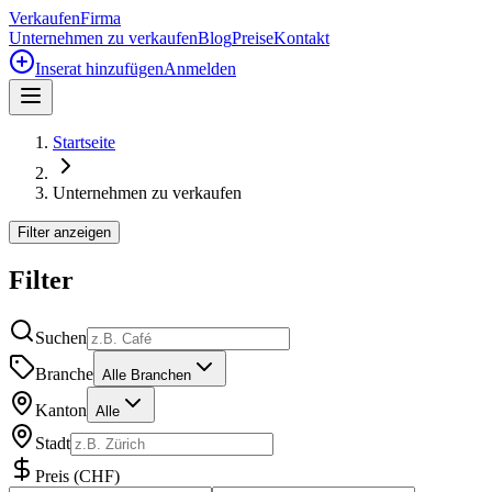
Verkaufen
Firma
Unternehmen zu verkaufen
Blog
Preise
Kontakt
Inserat hinzufügen
Anmelden
Startseite
Unternehmen zu verkaufen
Filter anzeigen
Filter
Suchen
Branche
Alle Branchen
Kanton
Alle
Stadt
Preis
(
CHF
)