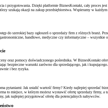
i przygotowania. Dzięki platformie BiznesKontakt, cały proces jest sz
 którzy szukają okazji na zakup przedsiębiorstwa. Wspieramy w każdym
stęp do szerokiej bazy ogłoszeń o sprzedaży firm z różnych branż. Przeg
tronomiczne, handlowe, medyczne czy informatyczne – wszystkie of
cie
ceny oraz pomocy doświadczonego pośrednika. W BiznesKontakt oferu
niając bezpieczne warunki zarówno dla sprzedającego, jak i kupująceg
awnie i bez ryzyka.
eloma pytaniami: Jak ustalić wartość firmy? Kiedy najlepiej sprzedać 
orma to miejsce, w którym możesz wystawić ofertę sprzedaży firmy, a t
y, jak najlepiej przygotować ofertę dla potencjalnych nabywców.
zeństwo