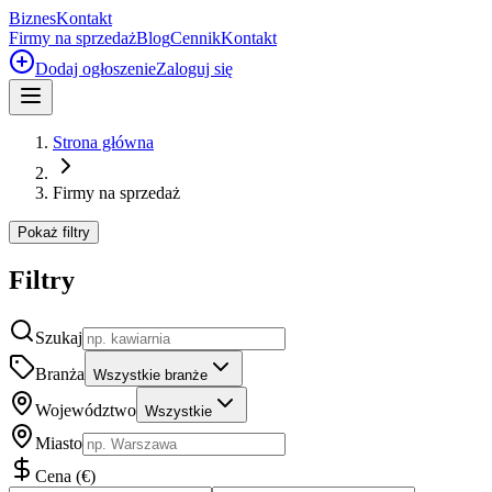
Biznes
Kontakt
Firmy na sprzedaż
Blog
Cennik
Kontakt
Dodaj ogłoszenie
Zaloguj się
Strona główna
Firmy na sprzedaż
Pokaż filtry
Filtry
Szukaj
Branża
Wszystkie branże
Województwo
Wszystkie
Miasto
Cena
(
€
)