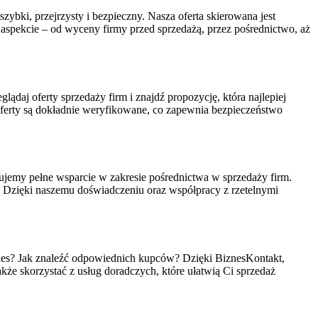
ybki, przejrzysty i bezpieczny. Nasza oferta skierowana jest
 aspekcie – od wyceny firmy przed sprzedażą, przez pośrednictwo, aż
lądaj oferty sprzedaży firm i znajdź propozycję, która najlepiej
erty są dokładnie weryfikowane, co zapewnia bezpieczeństwo
jemy pełne wsparcie w zakresie pośrednictwa w sprzedaży firm.
o. Dzięki naszemu doświadczeniu oraz współpracy z rzetelnymi
biznes? Jak znaleźć odpowiednich kupców? Dzięki BiznesKontakt,
akże skorzystać z usług doradczych, które ułatwią Ci sprzedaż