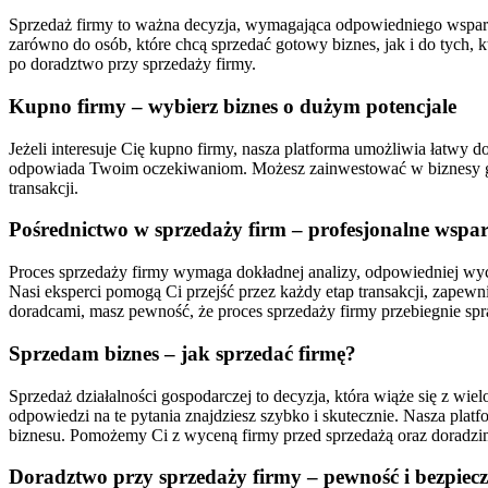
Sprzedaż firmy to ważna decyzja, wymagająca odpowiedniego wsparcia 
zarówno do osób, które chcą sprzedać gotowy biznes, jak i do tych,
po doradztwo przy sprzedaży firmy.
Kupno firmy – wybierz biznes o dużym potencjale
Jeżeli interesuje Cię kupno firmy, nasza platforma umożliwia łatwy do
odpowiada Twoim oczekiwaniom. Możesz zainwestować w biznesy gas
transakcji.
Pośrednictwo w sprzedaży firm – profesjonalne wspar
Proces sprzedaży firmy wymaga dokładnej analizy, odpowiedniej wy
Nasi eksperci pomogą Ci przejść przez każdy etap transakcji, zapew
doradcami, masz pewność, że proces sprzedaży firmy przebiegnie spr
Sprzedam biznes – jak sprzedać firmę?
Sprzedaż działalności gospodarczej to decyzja, która wiąże się z wi
odpowiedzi na te pytania znajdziesz szybko i skutecznie. Nasza platf
biznesu. Pomożemy Ci z wyceną firmy przed sprzedażą oraz doradzim
Doradztwo przy sprzedaży firmy – pewność i bezpiec