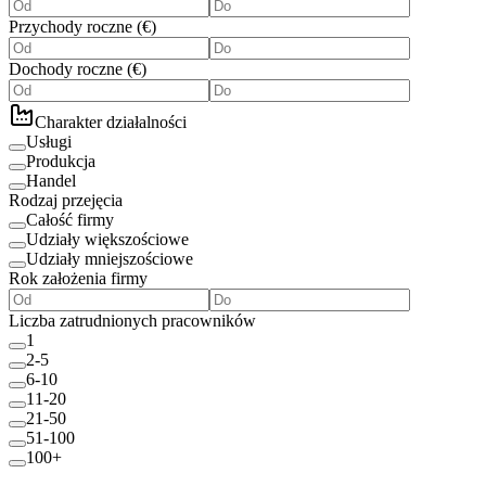
Przychody roczne
(
€
)
Dochody roczne
(
€
)
Charakter działalności
Usługi
Produkcja
Handel
Rodzaj przejęcia
Całość firmy
Udziały większościowe
Udziały mniejszościowe
Rok założenia firmy
Liczba zatrudnionych pracowników
1
2-5
6-10
11-20
21-50
51-100
100+