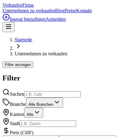
Verkaufen
Firma
Unternehmen zu verkaufen
Blog
Preise
Kontakt
Inserat hinzufügen
Anmelden
Startseite
Unternehmen zu verkaufen
Filter anzeigen
Filter
Suchen
Branche
Alle Branchen
Kanton
Alle
Stadt
Preis
(
CHF
)