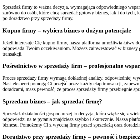
Sprzedaż firmy to ważna decyzja, wymagająca odpowiedniego wsparcia 
zarówno do osób, które chcą sprzedać gotowy biznes, jak i do tych,
po doradztwo przy sprzedaży firmy.
Kupno firmy – wybierz biznes o dużym potencjale
Jeżeli interesuje Cię kupno firmy, nasza platforma umożliwia łatwy do
odpowiada Twoim oczekiwaniom. Możesz zainwestować w biznesy gas
transakcji.
Pośrednictwo w sprzedaży firm – profesjonalne wspar
Proces sprzedaży firmy wymaga dokładnej analizy, odpowiedniej wy
Nasi eksperci pomogą Ci przejść przez każdy etap transakcji, zapew
doradcami, masz pewność, że proces sprzedaży firmy przebiegnie spr
Sprzedam biznes – jak sprzedać firmę?
Sprzedaż działalności gospodarczej to decyzja, która wiąże się z wi
odpowiedzi na te pytania znajdziesz szybko i skutecznie. Nasza platf
biznesu. Pomożemy Ci z wyceną firmy przed sprzedażą oraz doradzim
Doradztwo przy sprzedaży firmy – pewność i bezpiec