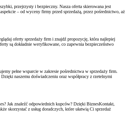
ybki, przejrzysty i bezpieczny. Nasza oferta skierowana jest
 aspekcie – od wyceny firmy przed sprzedażą, przez pośrednictwo, aż
lądaj oferty sprzedaży firm i znajdź propozycję, która najlepiej
erty są dokładnie weryfikowane, co zapewnia bezpieczeństwo
jemy pełne wsparcie w zakresie pośrednictwa w sprzedaży firm.
o. Dzięki naszemu doświadczeniu oraz współpracy z rzetelnymi
biznes? Jak znaleźć odpowiednich kupców? Dzięki BiznesKontakt,
akże skorzystać z usług doradczych, które ułatwią Ci sprzedaż