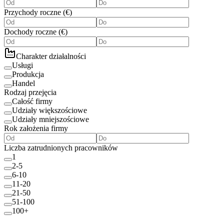
Przychody roczne
(
€
)
Dochody roczne
(
€
)
Charakter działalności
Usługi
Produkcja
Handel
Rodzaj przejęcia
Całość firmy
Udziały większościowe
Udziały mniejszościowe
Rok założenia firmy
Liczba zatrudnionych pracowników
1
2-5
6-10
11-20
21-50
51-100
100+