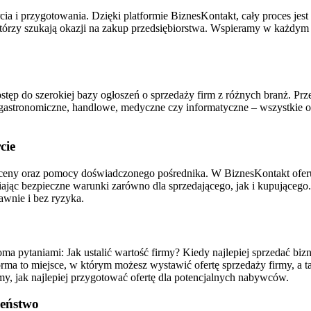
i przygotowania. Dzięki platformie BiznesKontakt, cały proces jest sz
 którzy szukają okazji na zakup przedsiębiorstwa. Wspieramy w każdym
stęp do szerokiej bazy ogłoszeń o sprzedaży firm z różnych branż. Przeg
tronomiczne, handlowe, medyczne czy informatyczne – wszystkie of
cie
ceny oraz pomocy doświadczonego pośrednika. W BiznesKontakt oferu
niając bezpieczne warunki zarówno dla sprzedającego, jak i kupująceg
awnie i bez ryzyka.
eloma pytaniami: Jak ustalić wartość firmy? Kiedy najlepiej sprzedać 
orma to miejsce, w którym możesz wystawić ofertę sprzedaży firmy, a t
y, jak najlepiej przygotować ofertę dla potencjalnych nabywców.
zeństwo