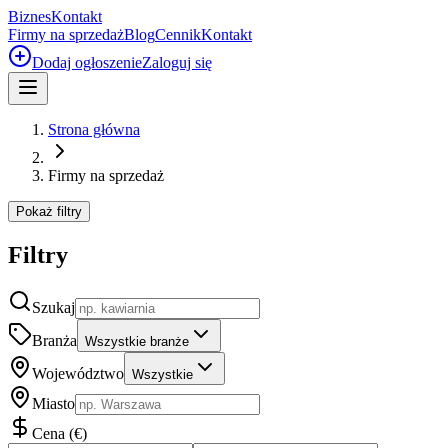
Biznes
Kontakt
Firmy na sprzedaż
Blog
Cennik
Kontakt
Dodaj ogłoszenie
Zaloguj się
Strona główna
Firmy na sprzedaż
Pokaż filtry
Filtry
Szukaj
Branża
Wszystkie branże
Województwo
Wszystkie
Miasto
Cena
(
€
)