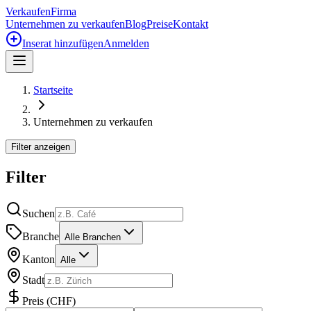
Verkaufen
Firma
Unternehmen zu verkaufen
Blog
Preise
Kontakt
Inserat hinzufügen
Anmelden
Startseite
Unternehmen zu verkaufen
Filter anzeigen
Filter
Suchen
Branche
Alle Branchen
Kanton
Alle
Stadt
Preis
(
CHF
)