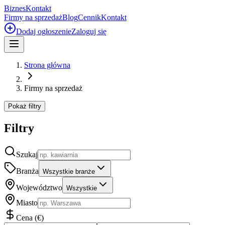
Biznes
Kontakt
Firmy na sprzedaż
Blog
Cennik
Kontakt
Dodaj ogłoszenie
Zaloguj się
Strona główna
Firmy na sprzedaż
Pokaż filtry
Filtry
Szukaj
Branża
Wszystkie branże
Województwo
Wszystkie
Miasto
Cena
(
€
)