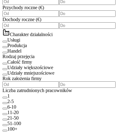
Przychody roczne
(
€
)
Dochody roczne
(
€
)
Charakter działalności
Usługi
Produkcja
Handel
Rodzaj przejęcia
Całość firmy
Udziały większościowe
Udziały mniejszościowe
Rok założenia firmy
Liczba zatrudnionych pracowników
1
2-5
6-10
11-20
21-50
51-100
100+