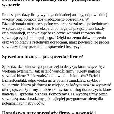
wsparcie
Proces sprzedaży firmy wymaga dokładnej analizy, odpowiedniej
wyceny oraz pomocy doświadczonego pośrednika. W
BiznesKontakt oferujemy pełne wsparcie w zakresie pośrednictwa
w sprzedaży firm. Nasi eksperci pomogą Ci przejść przez każdy
etap transakcji, zapewniając bezpieczne warunki zarówno dla
sprzedającego, jak i kupującego. Dzięki naszemu doświadczeniu
oraz współpracy z rzetelnymi doradcami, masz pewność, że proces
sprzedaży firmy przebiegnie sprawnie i bez ryzyka.
Sprzedam biznes – jak sprzedać firmę?
Sprzedaż działalności gospodarczej to decyzja, która wiąże się z
wieloma pytaniami: Jak ustalić wartość firmy? Kiedy najlepiej
sprzedać biznes? Jak znaleźć odpowiednich kupców? Dzięki
BiznesKontakt, odpowiedzi na te pytania znajdziesz szybko i
skutecznie. Nasza platforma to miejsce, w którym możesz wystawić
ofertę sprzedaży firmy, a także skorzystać z usług doradczych, które
ułatwią Ci sprzedaż biznesu. Pomożemy Ci z wyceną firmy przed
sprzedażą oraz doradzimy, jak najlepiej przygotować ofertę dla
potencjalnych nabywców.
Doradztwo przy sprzedaży firmy – pewność i