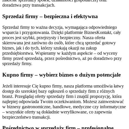
doradztwa przy transakcjach.
Sprzedaż firmy – bezpieczna i efektywna
Sprzedaż firmy to ważna decyzja, wymagająca odpowiedniego
wsparcia i przygotowania. Dzięki platformie BiznesKontakt, cały
proces jest szybki, przejrzysty i bezpieczny. Nasza oferta
skierowana jest zarówno do osób, które chcą sprzedać gotowy
biznes, jak i do tych, którzy szukają okazji na zakup
przedsiębiorstwa. Wspieramy w każdym aspekcie – od wyceny
firmy przed sprzedażą, przez pośrednictwo, aż po doradztwo przy
sprzedaży firmy.
Kupno firmy – wybierz biznes o dużym potencjale
Jeżeli interesuje Cię kupno firmy, nasza platforma umożliwia łatwy
dostęp do szerokiej bazy ogłoszeń o sprzedaży firm z różnych
branż. Przeglądaj oferty sprzedaży firm i znajdź propozycję, która
najlepiej odpowiada Twoim oczekiwaniom. Możesz zainwestować
w biznesy gastronomiczne, handlowe, medyczne czy informatyczne
– wszystkie oferty są dokładnie weryfikowane, co zapewnia
bezpieczeństwo transakcji.
Pośrednictwo w sprzedaży firm – profesjonalne