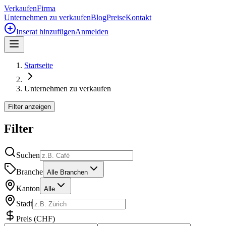
Verkaufen
Firma
Unternehmen zu verkaufen
Blog
Preise
Kontakt
Inserat hinzufügen
Anmelden
Startseite
Unternehmen zu verkaufen
Filter anzeigen
Filter
Suchen
Branche
Alle Branchen
Kanton
Alle
Stadt
Preis
(
CHF
)