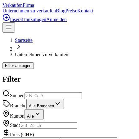
Verkaufen
Firma
Unternehmen zu verkaufen
Blog
Preise
Kontakt
Inserat hinzufügen
Anmelden
Startseite
Unternehmen zu verkaufen
Filter anzeigen
Filter
Suchen
Branche
Alle Branchen
Kanton
Alle
Stadt
Preis
(
CHF
)