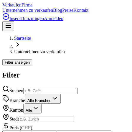
Verkaufen
Firma
Unternehmen zu verkaufen
Blog
Preise
Kontakt
Inserat hinzufügen
Anmelden
Startseite
Unternehmen zu verkaufen
Filter anzeigen
Filter
Suchen
Branche
Alle Branchen
Kanton
Alle
Stadt
Preis
(
CHF
)