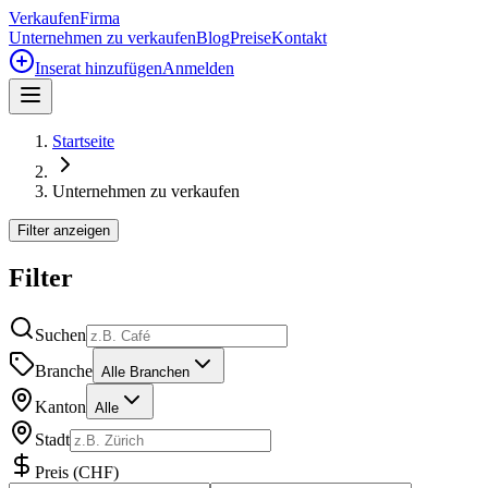
Verkaufen
Firma
Unternehmen zu verkaufen
Blog
Preise
Kontakt
Inserat hinzufügen
Anmelden
Startseite
Unternehmen zu verkaufen
Filter anzeigen
Filter
Suchen
Branche
Alle Branchen
Kanton
Alle
Stadt
Preis
(
CHF
)