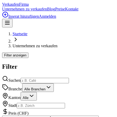
Verkaufen
Firma
Unternehmen zu verkaufen
Blog
Preise
Kontakt
Inserat hinzufügen
Anmelden
Startseite
Unternehmen zu verkaufen
Filter anzeigen
Filter
Suchen
Branche
Alle Branchen
Kanton
Alle
Stadt
Preis
(
CHF
)