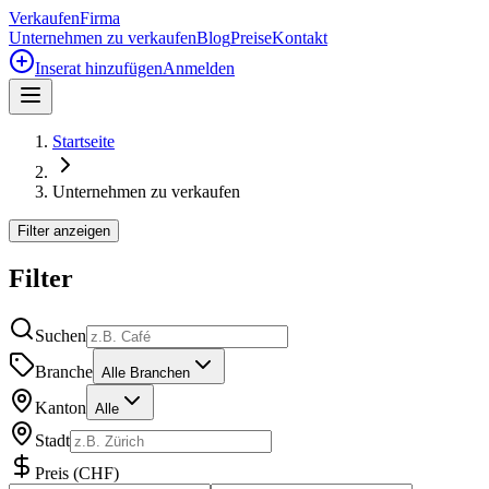
Verkaufen
Firma
Unternehmen zu verkaufen
Blog
Preise
Kontakt
Inserat hinzufügen
Anmelden
Startseite
Unternehmen zu verkaufen
Filter anzeigen
Filter
Suchen
Branche
Alle Branchen
Kanton
Alle
Stadt
Preis
(
CHF
)