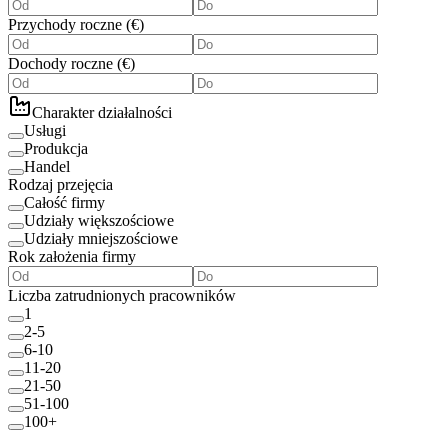
Przychody roczne
(
€
)
Dochody roczne
(
€
)
Charakter działalności
Usługi
Produkcja
Handel
Rodzaj przejęcia
Całość firmy
Udziały większościowe
Udziały mniejszościowe
Rok założenia firmy
Liczba zatrudnionych pracowników
1
2-5
6-10
11-20
21-50
51-100
100+