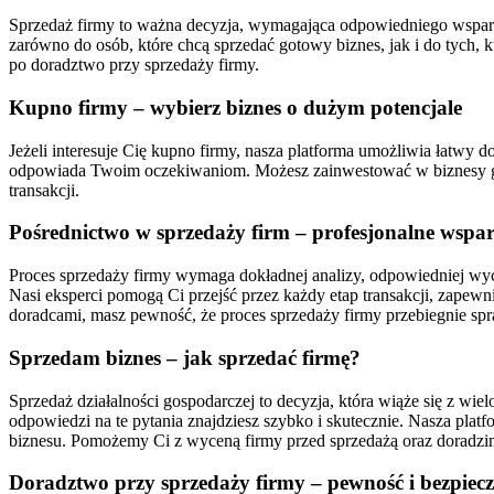
Sprzedaż firmy to ważna decyzja, wymagająca odpowiedniego wsparcia 
zarówno do osób, które chcą sprzedać gotowy biznes, jak i do tych,
po doradztwo przy sprzedaży firmy.
Kupno firmy – wybierz biznes o dużym potencjale
Jeżeli interesuje Cię kupno firmy, nasza platforma umożliwia łatwy do
odpowiada Twoim oczekiwaniom. Możesz zainwestować w biznesy gas
transakcji.
Pośrednictwo w sprzedaży firm – profesjonalne wspar
Proces sprzedaży firmy wymaga dokładnej analizy, odpowiedniej wy
Nasi eksperci pomogą Ci przejść przez każdy etap transakcji, zapew
doradcami, masz pewność, że proces sprzedaży firmy przebiegnie spr
Sprzedam biznes – jak sprzedać firmę?
Sprzedaż działalności gospodarczej to decyzja, która wiąże się z wi
odpowiedzi na te pytania znajdziesz szybko i skutecznie. Nasza platf
biznesu. Pomożemy Ci z wyceną firmy przed sprzedażą oraz doradzim
Doradztwo przy sprzedaży firmy – pewność i bezpiec