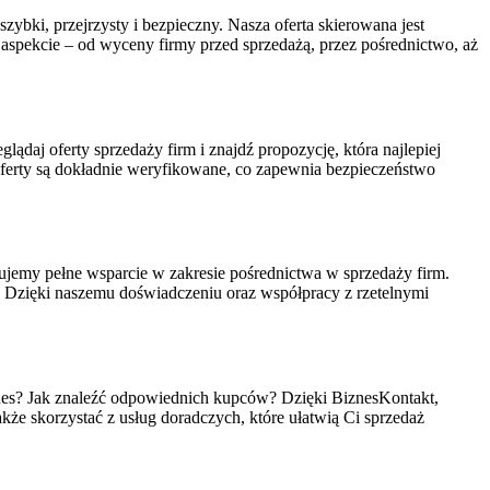
ybki, przejrzysty i bezpieczny. Nasza oferta skierowana jest
 aspekcie – od wyceny firmy przed sprzedażą, przez pośrednictwo, aż
lądaj oferty sprzedaży firm i znajdź propozycję, która najlepiej
erty są dokładnie weryfikowane, co zapewnia bezpieczeństwo
jemy pełne wsparcie w zakresie pośrednictwa w sprzedaży firm.
o. Dzięki naszemu doświadczeniu oraz współpracy z rzetelnymi
biznes? Jak znaleźć odpowiednich kupców? Dzięki BiznesKontakt,
akże skorzystać z usług doradczych, które ułatwią Ci sprzedaż