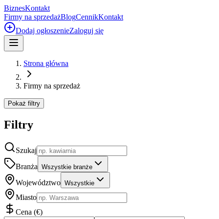
Biznes
Kontakt
Firmy na sprzedaż
Blog
Cennik
Kontakt
Dodaj ogłoszenie
Zaloguj się
Strona główna
Firmy na sprzedaż
Pokaż filtry
Filtry
Szukaj
Branża
Wszystkie branże
Województwo
Wszystkie
Miasto
Cena
(
€
)