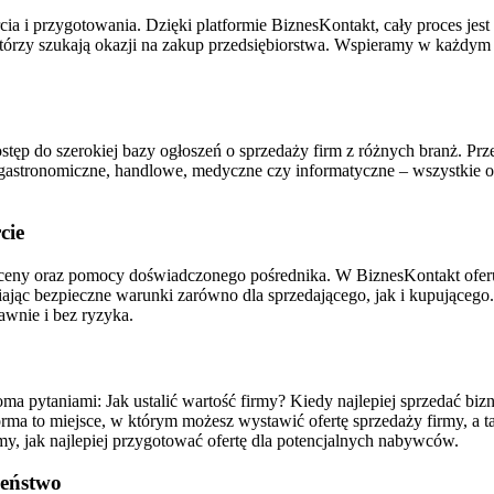
i przygotowania. Dzięki platformie BiznesKontakt, cały proces jest sz
 którzy szukają okazji na zakup przedsiębiorstwa. Wspieramy w każdym
stęp do szerokiej bazy ogłoszeń o sprzedaży firm z różnych branż. Przeg
tronomiczne, handlowe, medyczne czy informatyczne – wszystkie of
cie
ceny oraz pomocy doświadczonego pośrednika. W BiznesKontakt oferu
niając bezpieczne warunki zarówno dla sprzedającego, jak i kupująceg
awnie i bez ryzyka.
eloma pytaniami: Jak ustalić wartość firmy? Kiedy najlepiej sprzedać 
orma to miejsce, w którym możesz wystawić ofertę sprzedaży firmy, a t
y, jak najlepiej przygotować ofertę dla potencjalnych nabywców.
zeństwo