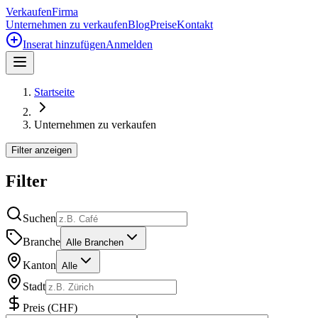
Verkaufen
Firma
Unternehmen zu verkaufen
Blog
Preise
Kontakt
Inserat hinzufügen
Anmelden
Startseite
Unternehmen zu verkaufen
Filter anzeigen
Filter
Suchen
Branche
Alle Branchen
Kanton
Alle
Stadt
Preis
(
CHF
)