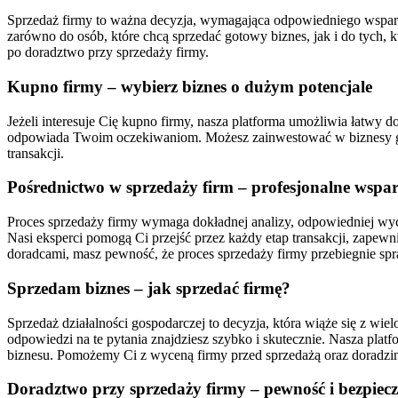
Sprzedaż firmy to ważna decyzja, wymagająca odpowiedniego wsparcia 
zarówno do osób, które chcą sprzedać gotowy biznes, jak i do tych,
po doradztwo przy sprzedaży firmy.
Kupno firmy – wybierz biznes o dużym potencjale
Jeżeli interesuje Cię kupno firmy, nasza platforma umożliwia łatwy do
odpowiada Twoim oczekiwaniom. Możesz zainwestować w biznesy gas
transakcji.
Pośrednictwo w sprzedaży firm – profesjonalne wspar
Proces sprzedaży firmy wymaga dokładnej analizy, odpowiedniej wy
Nasi eksperci pomogą Ci przejść przez każdy etap transakcji, zapew
doradcami, masz pewność, że proces sprzedaży firmy przebiegnie spr
Sprzedam biznes – jak sprzedać firmę?
Sprzedaż działalności gospodarczej to decyzja, która wiąże się z wi
odpowiedzi na te pytania znajdziesz szybko i skutecznie. Nasza platf
biznesu. Pomożemy Ci z wyceną firmy przed sprzedażą oraz doradzim
Doradztwo przy sprzedaży firmy – pewność i bezpiec