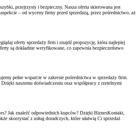
ybki, przejrzysty i bezpieczny. Nasza oferta skierowana jest
 aspekcie – od wyceny firmy przed sprzedażą, przez pośrednictwo, aż
lądaj oferty sprzedaży firm i znajdź propozycję, która najlepiej
erty są dokładnie weryfikowane, co zapewnia bezpieczeństwo
jemy pełne wsparcie w zakresie pośrednictwa w sprzedaży firm.
o. Dzięki naszemu doświadczeniu oraz współpracy z rzetelnymi
biznes? Jak znaleźć odpowiednich kupców? Dzięki BiznesKontakt,
akże skorzystać z usług doradczych, które ułatwią Ci sprzedaż