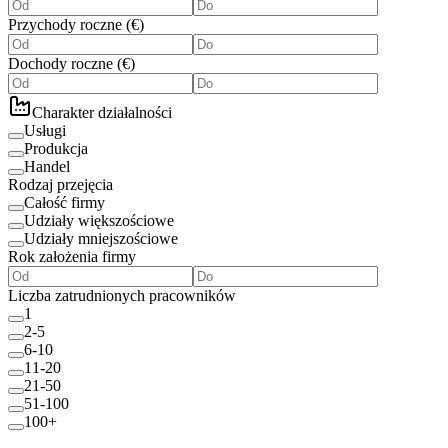
Przychody roczne
(
€
)
Dochody roczne
(
€
)
Charakter działalności
Usługi
Produkcja
Handel
Rodzaj przejęcia
Całość firmy
Udziały większościowe
Udziały mniejszościowe
Rok założenia firmy
Liczba zatrudnionych pracowników
1
2-5
6-10
11-20
21-50
51-100
100+