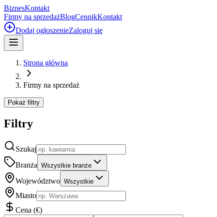
Biznes
Kontakt
Firmy na sprzedaż
Blog
Cennik
Kontakt
Dodaj ogłoszenie
Zaloguj się
Strona główna
Firmy na sprzedaż
Pokaż filtry
Filtry
Szukaj
Branża
Wszystkie branże
Województwo
Wszystkie
Miasto
Cena
(
€
)