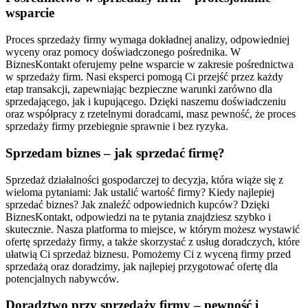
wsparcie
Proces sprzedaży firmy wymaga dokładnej analizy, odpowiedniej
wyceny oraz pomocy doświadczonego pośrednika. W
BiznesKontakt oferujemy pełne wsparcie w zakresie pośrednictwa
w sprzedaży firm. Nasi eksperci pomogą Ci przejść przez każdy
etap transakcji, zapewniając bezpieczne warunki zarówno dla
sprzedającego, jak i kupującego. Dzięki naszemu doświadczeniu
oraz współpracy z rzetelnymi doradcami, masz pewność, że proces
sprzedaży firmy przebiegnie sprawnie i bez ryzyka.
Sprzedam biznes – jak sprzedać firmę?
Sprzedaż działalności gospodarczej to decyzja, która wiąże się z
wieloma pytaniami: Jak ustalić wartość firmy? Kiedy najlepiej
sprzedać biznes? Jak znaleźć odpowiednich kupców? Dzięki
BiznesKontakt, odpowiedzi na te pytania znajdziesz szybko i
skutecznie. Nasza platforma to miejsce, w którym możesz wystawić
ofertę sprzedaży firmy, a także skorzystać z usług doradczych, które
ułatwią Ci sprzedaż biznesu. Pomożemy Ci z wyceną firmy przed
sprzedażą oraz doradzimy, jak najlepiej przygotować ofertę dla
potencjalnych nabywców.
Doradztwo przy sprzedaży firmy – pewność i