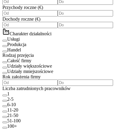
Przychody roczne
(
€
)
Dochody roczne
(
€
)
Charakter działalności
Usługi
Produkcja
Handel
Rodzaj przejęcia
Całość firmy
Udziały większościowe
Udziały mniejszościowe
Rok założenia firmy
Liczba zatrudnionych pracowników
1
2-5
6-10
11-20
21-50
51-100
100+