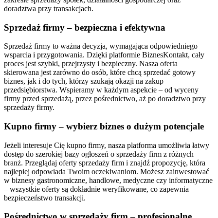
doradztwa przy transakcjach.
Sprzedaż firmy – bezpieczna i efektywna
Sprzedaż firmy to ważna decyzja, wymagająca odpowiedniego
wsparcia i przygotowania. Dzięki platformie BiznesKontakt, cały
proces jest szybki, przejrzysty i bezpieczny. Nasza oferta
skierowana jest zarówno do osób, które chcą sprzedać gotowy
biznes, jak i do tych, którzy szukają okazji na zakup
przedsiębiorstwa. Wspieramy w każdym aspekcie – od wyceny
firmy przed sprzedażą, przez pośrednictwo, aż po doradztwo przy
sprzedaży firmy.
Kupno firmy – wybierz biznes o dużym potencjale
Jeżeli interesuje Cię kupno firmy, nasza platforma umożliwia łatwy
dostęp do szerokiej bazy ogłoszeń o sprzedaży firm z różnych
branż. Przeglądaj oferty sprzedaży firm i znajdź propozycję, która
najlepiej odpowiada Twoim oczekiwaniom. Możesz zainwestować
w biznesy gastronomiczne, handlowe, medyczne czy informatyczne
– wszystkie oferty są dokładnie weryfikowane, co zapewnia
bezpieczeństwo transakcji.
Pośrednictwo w sprzedaży firm – profesjonalne