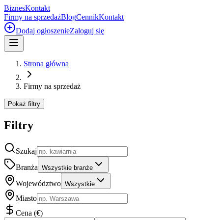
Biznes
Kontakt
Firmy na sprzedaż
Blog
Cennik
Kontakt
Dodaj ogłoszenie
Zaloguj się
Strona główna
Firmy na sprzedaż
Pokaż filtry
Filtry
Szukaj
Branża
Wszystkie branże
Województwo
Wszystkie
Miasto
Cena
(
€
)