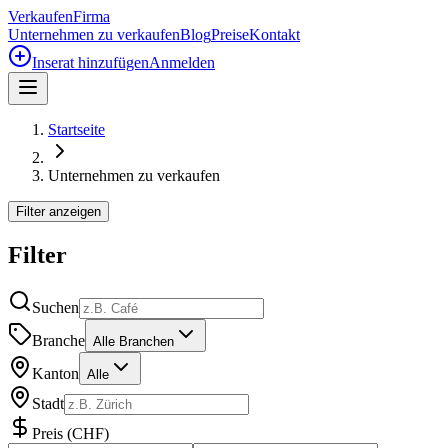
Verkaufen
Firma
Unternehmen zu verkaufen
Blog
Preise
Kontakt
Inserat hinzufügen
Anmelden
Startseite
Unternehmen zu verkaufen
Filter anzeigen
Filter
Suchen
Branche
Alle Branchen
Kanton
Alle
Stadt
Preis
(
CHF
)