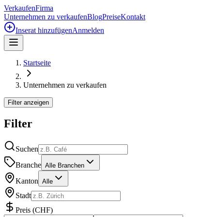
Verkaufen
Firma
Unternehmen zu verkaufen
Blog
Preise
Kontakt
Inserat hinzufügen
Anmelden
Startseite
Unternehmen zu verkaufen
Filter anzeigen
Filter
Suchen
Branche
Alle Branchen
Kanton
Alle
Stadt
Preis
(
CHF
)