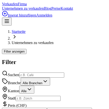
Verkaufen
Firma
Unternehmen zu verkaufen
Blog
Preise
Kontakt
Inserat hinzufügen
Anmelden
Startseite
Unternehmen zu verkaufen
Filter anzeigen
Filter
Suchen
Branche
Alle Branchen
Kanton
Alle
Stadt
Preis
(
CHF
)