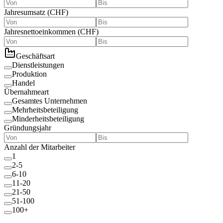
Jahresumsatz
(
CHF
)
Jahresnettoeinkommen
(
CHF
)
Geschäftsart
Dienstleistungen
Produktion
Handel
Übernahmeart
Gesamtes Unternehmen
Mehrheitsbeteiligung
Minderheitsbeteiligung
Gründungsjahr
Anzahl der Mitarbeiter
1
2-5
6-10
11-20
21-50
51-100
100+