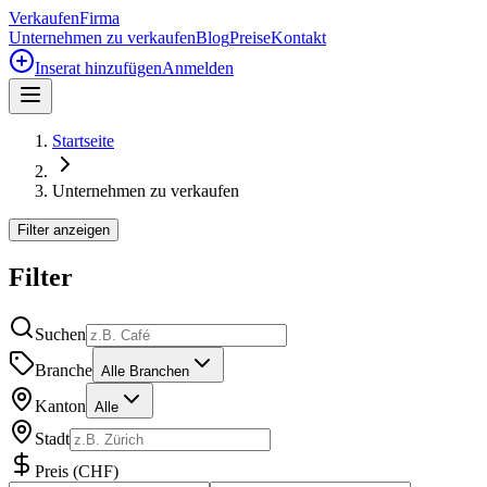
Verkaufen
Firma
Unternehmen zu verkaufen
Blog
Preise
Kontakt
Inserat hinzufügen
Anmelden
Startseite
Unternehmen zu verkaufen
Filter anzeigen
Filter
Suchen
Branche
Alle Branchen
Kanton
Alle
Stadt
Preis
(
CHF
)