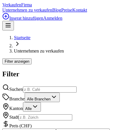
Verkaufen
Firma
Unternehmen zu verkaufen
Blog
Preise
Kontakt
Inserat hinzufügen
Anmelden
Startseite
Unternehmen zu verkaufen
Filter anzeigen
Filter
Suchen
Branche
Alle Branchen
Kanton
Alle
Stadt
Preis
(
CHF
)