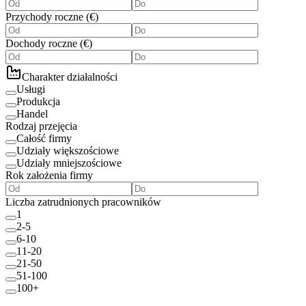
Przychody roczne
(
€
)
Dochody roczne
(
€
)
Charakter działalności
Usługi
Produkcja
Handel
Rodzaj przejęcia
Całość firmy
Udziały większościowe
Udziały mniejszościowe
Rok założenia firmy
Liczba zatrudnionych pracowników
1
2-5
6-10
11-20
21-50
51-100
100+