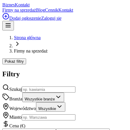
Biznes
Kontakt
Firmy na sprzedaż
Blog
Cennik
Kontakt
Dodaj ogłoszenie
Zaloguj się
Strona główna
Firmy na sprzedaż
Pokaż filtry
Filtry
Szukaj
Branża
Wszystkie branże
Województwo
Wszystkie
Miasto
Cena
(
€
)