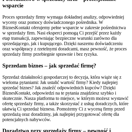
wsparcie
Proces sprzedaży firmy wymaga dokładnej analizy, odpowiedniej
wyceny oraz pomocy doświadczonego pośrednika. W
BiznesKontakt oferujemy pełne wsparcie w zakresie pośrednictwa
w sprzedaży firm. Nasi eksperci pomogą Ci przejść przez każdy
etap transakcji, zapewniając bezpieczne warunki zarówno dla
sprzedającego, jak i kupującego. Dzięki naszemu doświadczeniu
oraz współpracy z rzetelnymi doradcami, masz pewność, że proces
sprzedaży firmy przebiegnie sprawnie i bez ryzyka.
Sprzedam biznes – jak sprzedać firmę?
Sprzedaż działalności gospodarczej to decyzja, która wiąże się z
wieloma pytaniami: Jak ustalić wartość firmy? Kiedy najlepiej
sprzedać biznes? Jak znaleźć odpowiednich kupców? Dzięki
BiznesKontakt, odpowiedzi na te pytania znajdziesz szybko i
skutecznie. Nasza platforma to miejsce, w którym możesz wystawić
ofertę sprzedaży firmy, a także skorzystać z usług doradczych, które
ułatwią Ci sprzedaż biznesu. Pomożemy Ci z wyceną firmy przed
sprzedażą oraz doradzimy, jak najlepiej przygotować ofertę dla
potencjalnych nabywców.
Doradztwo przy sprzedaży firmy – pewność i