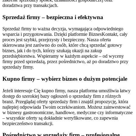
doradztwa przy transakcjach.
Sprzedaż firmy – bezpieczna i efektywna
Sprzedaż firmy to ważna decyzja, wymagająca odpowiedniego
wsparcia i przygotowania. Dzięki platformie BiznesKontakt, cały
proces jest szybki, przejrzysty i bezpieczny. Nasza oferta
skierowana jest zarówno do osób, które chcą sprzedać gotowy
biznes, jak i do tych, którzy szukają okazji na zakup
przedsiębiorstwa. Wspieramy w każdym aspekcie – od wyceny
firmy przed sprzedażą, przez pośrednictwo, aż po doradztwo przy
sprzedaży firmy.
Kupno firmy – wybierz biznes o dużym potencjale
Jeżeli interesuje Cię kupno firmy, nasza platforma umożliwia łatwy
dostęp do szerokiej bazy ogłoszeń o sprzedaży firm z różnych
branż. Przeglądaj oferty sprzedaży firm i znajdź propozycję, która
najlepiej odpowiada Twoim oczekiwaniom. Możesz zainwestować
w biznesy gastronomiczne, handlowe, medyczne czy informatyczne
– wszystkie oferty są dokładnie weryfikowane, co zapewnia
bezpieczeństwo transakcji.
Pośrednictwo w sprzedaży firm – profesjonalne