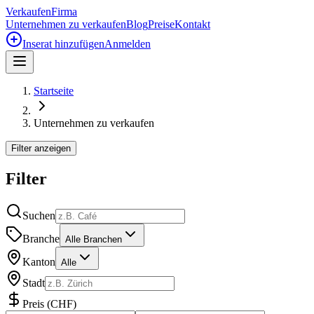
Verkaufen
Firma
Unternehmen zu verkaufen
Blog
Preise
Kontakt
Inserat hinzufügen
Anmelden
Startseite
Unternehmen zu verkaufen
Filter anzeigen
Filter
Suchen
Branche
Alle Branchen
Kanton
Alle
Stadt
Preis
(
CHF
)