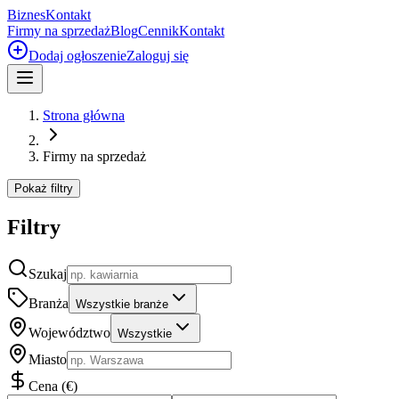
Biznes
Kontakt
Firmy na sprzedaż
Blog
Cennik
Kontakt
Dodaj ogłoszenie
Zaloguj się
Strona główna
Firmy na sprzedaż
Pokaż filtry
Filtry
Szukaj
Branża
Wszystkie branże
Województwo
Wszystkie
Miasto
Cena
(
€
)