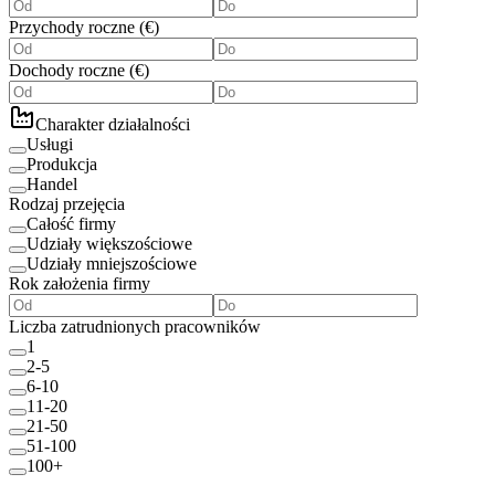
Przychody roczne
(
€
)
Dochody roczne
(
€
)
Charakter działalności
Usługi
Produkcja
Handel
Rodzaj przejęcia
Całość firmy
Udziały większościowe
Udziały mniejszościowe
Rok założenia firmy
Liczba zatrudnionych pracowników
1
2-5
6-10
11-20
21-50
51-100
100+