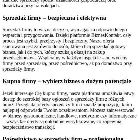
doradztwa przy transakcjach.
Sprzedaż firmy – bezpieczna i efektywna
Sprzedaż firmy to ważna decyzja, wymagająca odpowiedniego
wsparcia i przygotowania. Dzięki platformie BiznesKontakt, cały
proces jest szybki, przejrzysty i bezpieczny. Nasza oferta
skierowana jest zarówno do osób, które chcą sprzedać gotowy
biznes, jak i do tych, którzy szukają okazji na zakup
przedsiębiorstwa. Wspieramy w każdym aspekcie – od wyceny
firmy przed sprzedażą, przez pośrednictwo, aż po doradztwo przy
sprzedaży firmy.
Kupno firmy – wybierz biznes o dużym potencjale
Jeżeli interesuje Cię kupno firmy, nasza platforma umożliwia łatwy
dostęp do szerokiej bazy ogłoszeń o sprzedaży firm z różnych
branż. Przeglądaj oferty sprzedaży firm i znajdź propozycję, która
najlepiej odpowiada Twoim oczekiwaniom. Możesz zainwestować
w biznesy gastronomiczne, handlowe, medyczne czy informatyczne
– wszystkie oferty są dokładnie weryfikowane, co zapewnia
bezpieczeństwo transakcji.
Pośrednictwo w sprzedaży firm – profesjonalne