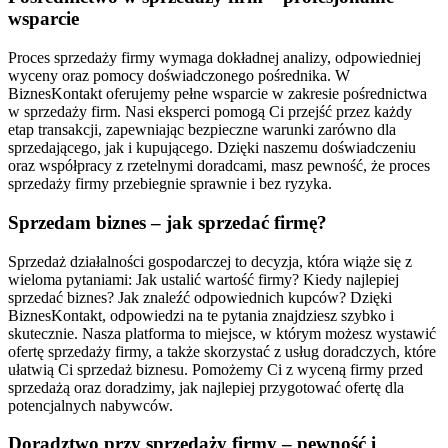
wsparcie
Proces sprzedaży firmy wymaga dokładnej analizy, odpowiedniej
wyceny oraz pomocy doświadczonego pośrednika. W
BiznesKontakt oferujemy pełne wsparcie w zakresie pośrednictwa
w sprzedaży firm. Nasi eksperci pomogą Ci przejść przez każdy
etap transakcji, zapewniając bezpieczne warunki zarówno dla
sprzedającego, jak i kupującego. Dzięki naszemu doświadczeniu
oraz współpracy z rzetelnymi doradcami, masz pewność, że proces
sprzedaży firmy przebiegnie sprawnie i bez ryzyka.
Sprzedam biznes – jak sprzedać firmę?
Sprzedaż działalności gospodarczej to decyzja, która wiąże się z
wieloma pytaniami: Jak ustalić wartość firmy? Kiedy najlepiej
sprzedać biznes? Jak znaleźć odpowiednich kupców? Dzięki
BiznesKontakt, odpowiedzi na te pytania znajdziesz szybko i
skutecznie. Nasza platforma to miejsce, w którym możesz wystawić
ofertę sprzedaży firmy, a także skorzystać z usług doradczych, które
ułatwią Ci sprzedaż biznesu. Pomożemy Ci z wyceną firmy przed
sprzedażą oraz doradzimy, jak najlepiej przygotować ofertę dla
potencjalnych nabywców.
Doradztwo przy sprzedaży firmy – pewność i